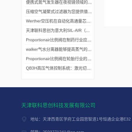
便携式氮气发生器在夜视镜领域的应用
压缩空气凝聚式过滤器为您提供值得信赖的过滤解决方案
Werther空压机在自动化高通量芯片处理系统中的重要应用
天津联科思创为意大利SIL-AIR（即WERTHER）中国境内授权总经销
Proportionair比例阀在制药行业应用——气动双隔膜泵速控制
walker气水分离器能够提高蒸气的干燥程度
Proportionair比例阀在轮胎行业的应用
QB3H高压气体控制系统：激光切割行业的精密压力解决方案
天津联科思创科技发展有限公司
地址：天津西青区学府工业园思智道1号恒通企业港E32