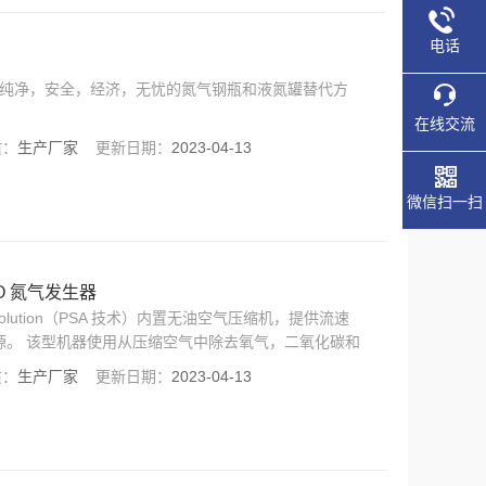
电话
生器提供纯净，安全，经济，无忧的氮气钢瓶和液氮罐替代方
在线交流
质：
生产厂家
更新日期：
2023-04-13
微信扫一扫
EVO 氮气发生器
 MS Evolution（PSA 技术）内置无油空气压缩机，提供流速
.5%％氮气源。 该型机器使用从压缩空气中除去氧气，二氧化碳和
C / MS 技术和其他需要惰性气体的应用。
质：
生产厂家
更新日期：
2023-04-13